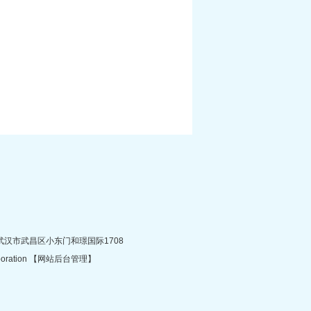
地址：武汉市武昌区小东门和璟国际1708
ation 【
网站后台管理
】